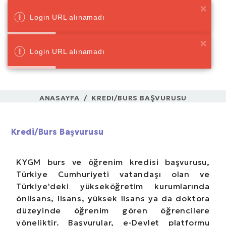
Login URL alınamadı
Login URL alınamadı
Login URL alınamadı
Login URL alınamadı
Login URL alınamadı
Login URL alınamadı
ANASAYFA
KREDI/BURS BAŞVURUSU
Kredi/Burs Başvurusu
KYGM burs ve öğrenim kredisi başvurusu,
Türkiye Cumhuriyeti vatandaşı olan ve
Türkiye'deki yükseköğretim kurumlarında
önlisans, lisans, yüksek lisans ya da doktora
düzeyinde öğrenim gören öğrencilere
yöneliktir. Başvurular, e-Devlet platformu