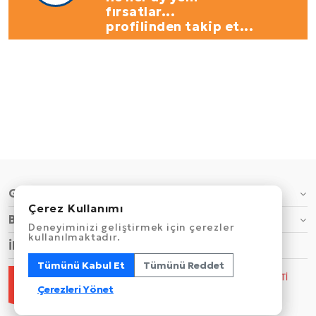
fırsatlar...
profilinden takip et...
GENEL
Çerez Kullanımı
Çerez Kullanımı
BİLGİ
Deneyiminizi geliştirmek için çerezler
Deneyiminizi geliştirmek için çerezler
kullanılmaktadır.
kullanılmaktadır.
İLETİŞİM
Tümünü Kabul Et
Tümünü Kabul Et
Tümünü Reddet
Tümünü Reddet
Çerezleri Yönet
Çerezleri Yönet