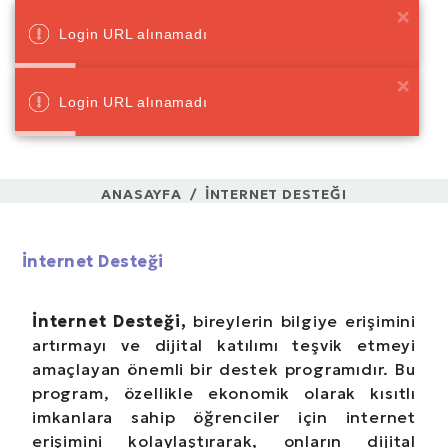
Login URL alınamadı
Login URL alınamadı
Login URL alınamadı
Login URL alınamadı
Login URL alınamadı
Login URL alınamadı
ANASAYFA
İNTERNET DESTEĞI
İnternet Desteği
İnternet Desteği,
bireylerin bilgiye erişimini
artırmayı ve dijital katılımı teşvik etmeyi
amaçlayan önemli bir destek programıdır. Bu
program, özellikle ekonomik olarak kısıtlı
imkanlara sahip öğrenciler için internet
erişimini kolaylaştırarak, onların dijital