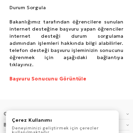
Durum Sorgula
Bakanlığımız tarafından öğrencilere sunulan
internet desteğine başvuru yapan öğrenciler
internet desteği durum sorgulama
adımından işlemleri hakkında bilgi alabilirler.
telefon desteği başvuru işleminizin sonucunu
öğrenmek için aşağıdaki bağlantıya
tıklayınız.
Başvuru Sonucunu Görüntüle
GENEL
Çerez Kullanımı
Çerez Kullanımı
BİLGİ
Deneyiminizi geliştirmek için çerezler
Deneyiminizi geliştirmek için çerezler
kullanılmaktadır.
kullanılmaktadır.